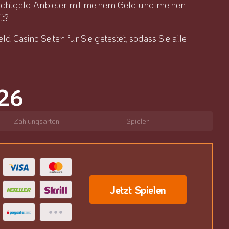
o Echtgeld Anbieter mit meinem Geld und meinen
lt?
d Casino Seiten für Sie getestet, sodass Sie alle
026
Zahlungsarten
Spielen
Jetzt Spielen