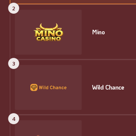
Mino
Wild Chance