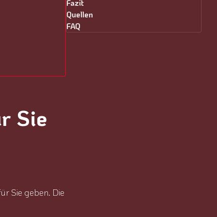
Fazit
Quellen
FAQ
r Sie
für Sie geben. Die