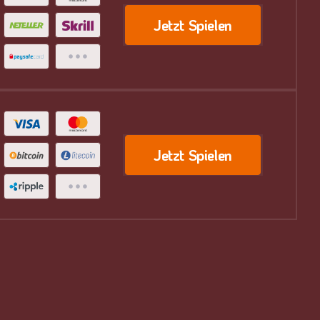
Jetzt Spielen
Jetzt Spielen