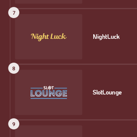
NightLuck
SlotLounge