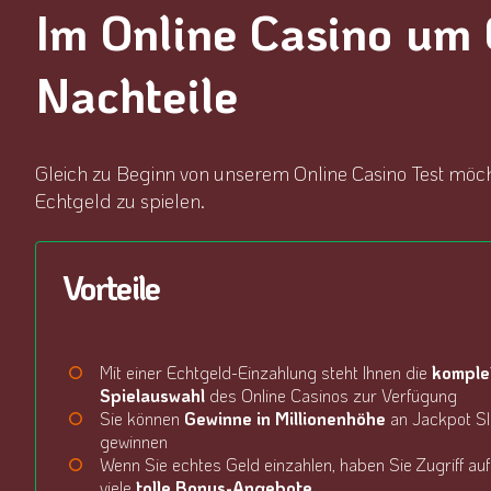
Im Online Casino um 
Nachteile
Gleich zu Beginn von unserem Online Casino Test möch
Echtgeld zu spielen.
Vorteile
Mit einer Echtgeld-Einzahlung steht Ihnen die
komple
Spielauswahl
des Online Casinos zur Verfügung
Sie können
Gewinne in Millionenhöhe
an Jackpot Sl
gewinnen
Wenn Sie echtes Geld einzahlen, haben Sie Zugriff auf
viele
tolle Bonus-Angebote